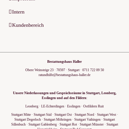
Intern
Kundenbereich
Bestattungshaus Haller
Obere Weinsteige 23
·
70597
·
Stuttgart
·
0711 722 09 50
ratundhilfe@bestattungshaus-haller.de
Unsere Niederlassungen und Gesprächsräume in Stuttgart, Leonberg,
Esslingen und auf den Fildern
:
Leonberg
·
LE-Echterdingen
·
Esslingen
·
Ostfildern Ruit
Stuttgart Mitte
·
Stuttgart Süd
·
Stuttgart Ost
·
Stuttgart Nord
·
Stuttgart West
·
Stuttgart Degerloch
·
Stuttgart Möhringen
·
Stuttgart Vaihingen
·
Stuttgart
Sillenbuch
·
Stuttgart Gablenberg
·
Stuttgart Rot
·
Stuttgart Münster
·
Stuttgart