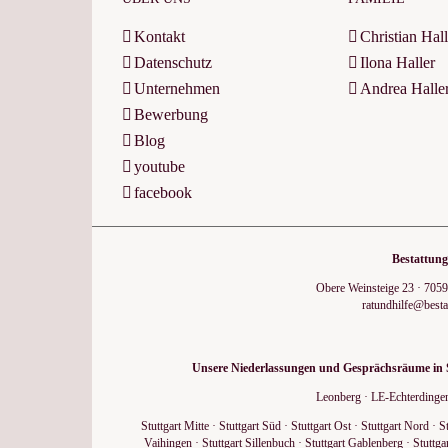
Kontakt
Christian Hall
Datenschutz
Ilona Haller
Unternehmen
Andrea Halle
Bewerbung
Blog
youtube
facebook
Bestattung
Obere Weinsteige 23
·
7059
ratundhilfe@besta
Unsere Niederlassungen und Gesprächsräume in St
Leonberg
·
LE-Echterdinge
Stuttgart Mitte
·
Stuttgart Süd
·
Stuttgart Ost
·
Stuttgart Nord
·
S
Vaihingen
·
Stuttgart Sillenbuch
·
Stuttgart Gablenberg
·
Stuttga