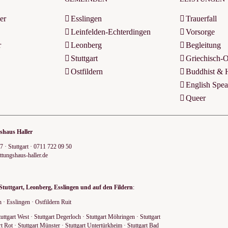
er
Esslingen
Trauerfall
Leinfelden-Echterdingen
Vorsorge
r
Leonberg
Begleitung
Stuttgart
Griechisch-
Ostfildern
Buddhist & 
English Spea
Queer
shaus Haller
7
·
Stuttgart
·
0711 722 09 50
ttungshaus-haller.de
uttgart, Leonberg, Esslingen und auf den Fildern
:
n
·
Esslingen
·
Ostfildern Ruit
tuttgart West
·
Stuttgart Degerloch
·
Stuttgart Möhringen
·
Stuttgart
rt Rot
·
Stuttgart Münster
·
Stuttgart Untertürkheim
·
Stuttgart Bad