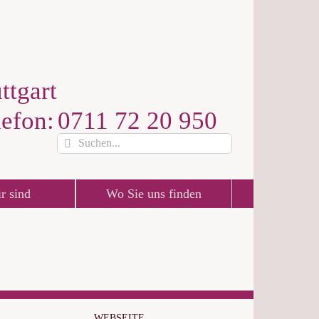
ttgart
lefon:
0711 72 20 950
Suche
nach:
r sind
Wo Sie uns finden
WEBSEITE