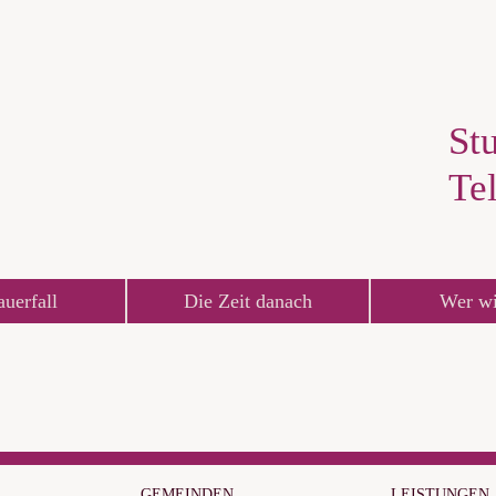
Stu
Te
auerfall
Die Zeit danach
Wer wi
GEMEINDEN
LEISTUNGEN