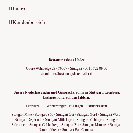
Intern
Kundenbereich
Bestattungshaus Haller
Obere Weinsteige 23
·
70597
·
Stuttgart
·
0711 722 09 50
ratundhilfe@bestattungshaus-haller.de
Unsere Niederlassungen und Gesprächsräume in Stuttgart, Leonberg,
Esslingen und auf den Fildern
:
Leonberg
·
LE-Echterdingen
·
Esslingen
·
Ostfildern Ruit
Stuttgart Mitte
·
Stuttgart Süd
·
Stuttgart Ost
·
Stuttgart Nord
·
Stuttgart West
·
Stuttgart Degerloch
·
Stuttgart Möhringen
·
Stuttgart Vaihingen
·
Stuttgart
Sillenbuch
·
Stuttgart Gablenberg
·
Stuttgart Rot
·
Stuttgart Münster
·
Stuttgart
Untertürkheim
·
Stuttgart Bad Cannstatt