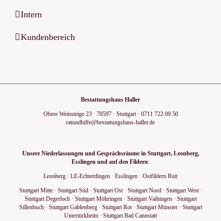
Intern
Kundenbereich
Bestattungshaus Haller
Obere Weinsteige 23
·
70597
·
Stuttgart
·
0711 722 09 50
ratundhilfe@bestattungshaus-haller.de
Unsere Niederlassungen und Gesprächsräume in Stuttgart, Leonberg,
Esslingen und auf den Fildern
:
Leonberg
·
LE-Echterdingen
·
Esslingen
·
Ostfildern Ruit
Stuttgart Mitte
·
Stuttgart Süd
·
Stuttgart Ost
·
Stuttgart Nord
·
Stuttgart West
·
Stuttgart Degerloch
·
Stuttgart Möhringen
·
Stuttgart Vaihingen
·
Stuttgart
Sillenbuch
·
Stuttgart Gablenberg
·
Stuttgart Rot
·
Stuttgart Münster
·
Stuttgart
Untertürkheim
·
Stuttgart Bad Cannstatt