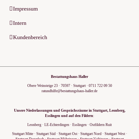
Impressum
Intern
Kundenbereich
Bestattungshaus Haller
Obere Weinsteige 23
·
70597
·
Stuttgart
·
0711 722 09 50
ratundhilfe@bestattungshaus-haller.de
Unsere Niederlassungen und Gesprächsräume in Stuttgart, Leonberg,
Esslingen und auf den Fildern
:
Leonberg
·
LE-Echterdingen
·
Esslingen
·
Ostfildern Ruit
Stuttgart Mitte
·
Stuttgart Süd
·
Stuttgart Ost
·
Stuttgart Nord
·
Stuttgart West
·