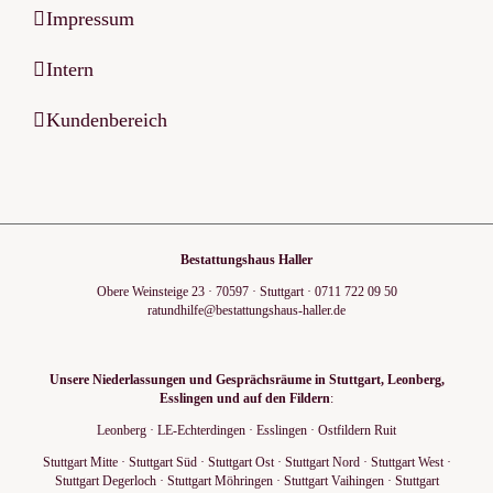
Impressum
Intern
Kundenbereich
Bestattungshaus Haller
Obere Weinsteige 23
·
70597
·
Stuttgart
·
0711 722 09 50
ratundhilfe@bestattungshaus-haller.de
Unsere Niederlassungen und Gesprächsräume in Stuttgart, Leonberg,
Esslingen und auf den Fildern
:
Leonberg
·
LE-Echterdingen
·
Esslingen
·
Ostfildern Ruit
Stuttgart Mitte
·
Stuttgart Süd
·
Stuttgart Ost
·
Stuttgart Nord
·
Stuttgart West
·
Stuttgart Degerloch
·
Stuttgart Möhringen
·
Stuttgart Vaihingen
·
Stuttgart