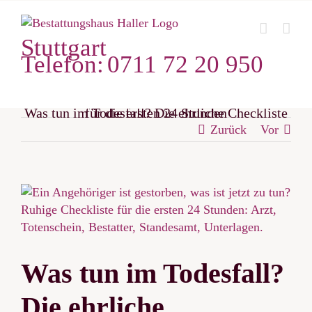
Zum
Inhalt
Stuttgart
springen
Telefon:
0711 72 20 950
Was tun im Todesfall? Die ehrliche Checkliste für die ersten 24 Stunden
Zurück
Vor
Zeige
grösseres
Bild
Was tun im Todesfall?
Die ehrliche