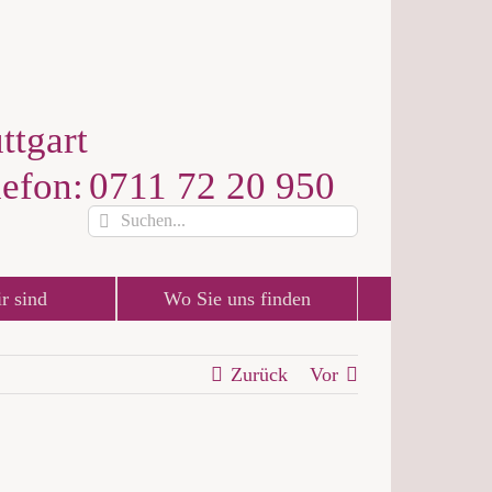
ttgart
lefon:
0711 72 20 950
Suche
nach:
r sind
Wo Sie uns finden
Zurück
Vor