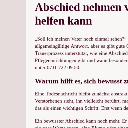
grösseres
Abschied nehmen 
Bild
helfen kann
„Soll ich meinen Vater noch einmal sehen?“ 
allgemeingültige Antwort, aber es gibt gute
Trauerprozess unterstützt, wie eine Abschie
Pflegeeinrichtungen gibt und wann besondere
unter 0711 722 09 50.
Warum hilft es, sich bewusst 
Eine Todesnachricht bleibt zunächst abstrakt
Verstorbenen sieht, ihn vielleicht berührt, 
das als einen wichtigen Schritt: Erst wenn d
Ein bewusster Abschied kann noch mehr. Er gi
ein paar Worte sagen, eine Blume oder einen 