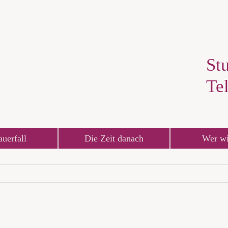
Stu
Te
auerfall
Die Zeit danach
Wer wi