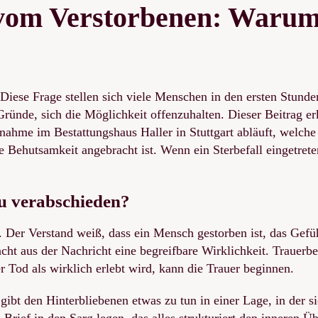
vom Verstorbenen: Warum 
Diese Frage stellen sich viele Menschen in den ersten Stunde
 Gründe, sich die Möglichkeit offenzuhalten. Dieser Beitrag e
dnahme im Bestattungshaus Haller in Stuttgart abläuft, welch
 Behutsamkeit angebracht ist. Wenn ein Sterbefall eingetreten
zu verabschieden?
. Der Verstand weiß, dass ein Mensch gestorben ist, das Gefü
macht aus der Nachricht eine begreifbare Wirklichkeit. Trauerb
er Tod als wirklich erlebt wird, kann die Trauer beginnen.
bt den Hinterbliebenen etwas zu tun in einer Lage, in der sie
Brief in den Sarg legen, das alles strukturiert den inneren 