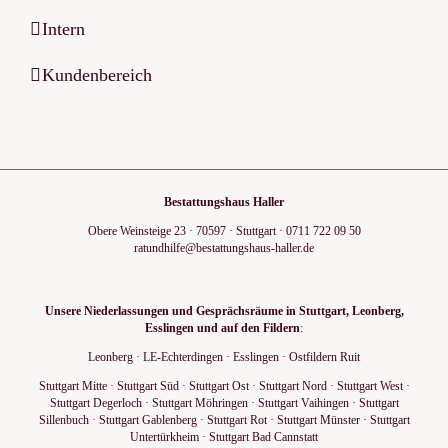
Intern
Kundenbereich
Bestattungshaus Haller
Obere Weinsteige 23
·
70597
·
Stuttgart
·
0711 722 09 50
ratundhilfe@bestattungshaus-haller.de
Unsere Niederlassungen und Gesprächsräume in Stuttgart, Leonberg,
Esslingen und auf den Fildern
:
Leonberg
·
LE-Echterdingen
·
Esslingen
·
Ostfildern Ruit
Stuttgart Mitte
·
Stuttgart Süd
·
Stuttgart Ost
·
Stuttgart Nord
·
Stuttgart West
·
Stuttgart Degerloch
·
Stuttgart Möhringen
·
Stuttgart Vaihingen
·
Stuttgart
Sillenbuch
·
Stuttgart Gablenberg
·
Stuttgart Rot
·
Stuttgart Münster
·
Stuttgart
Untertürkheim
·
Stuttgart Bad Cannstatt