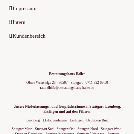
Impressum
Intern
Kundenbereich
Bestattungshaus Haller
Obere Weinsteige 23
·
70597
·
Stuttgart
·
0711 722 09 50
ratundhilfe@bestattungshaus-haller.de
Unsere Niederlassungen und Gesprächsräume in Stuttgart, Leonberg,
Esslingen und auf den Fildern
:
Leonberg
·
LE-Echterdingen
·
Esslingen
·
Ostfildern Ruit
Stuttgart Mitte
·
Stuttgart Süd
·
Stuttgart Ost
·
Stuttgart Nord
·
Stuttgart West
·