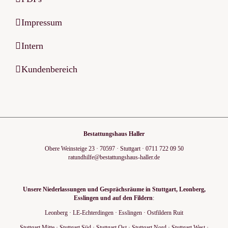
Impressum
Intern
Kundenbereich
Bestattungshaus Haller
Obere Weinsteige 23
·
70597
·
Stuttgart
·
0711 722 09 50
ratundhilfe@bestattungshaus-haller.de
Unsere Niederlassungen und Gesprächsräume in Stuttgart, Leonberg,
Esslingen und auf den Fildern
:
Leonberg
·
LE-Echterdingen
·
Esslingen
·
Ostfildern Ruit
Stuttgart Mitte
·
Stuttgart Süd
·
Stuttgart Ost
·
Stuttgart Nord
·
Stuttgart West
·