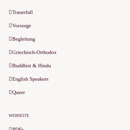
Trauerfall
Vorsorge
Begleitung
Griechisch-Orthodox
Buddhist & Hindu
English Speakers
Queer
WEBSEITE
PDFs